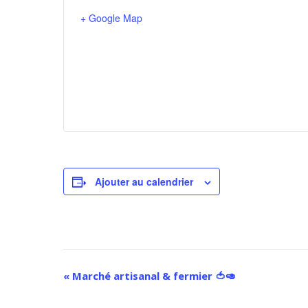
+ Google Map
Ajouter au calendrier
«
Marché artisanal & fermier 🍅🥑
Navigation
Évènement