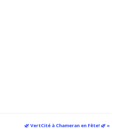
🌿 VertCité à Chameran en Fête! 🌿
»