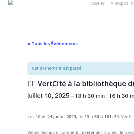
Accueil
À propos
Skip
to
main
content
« Tous les Évènements
Cet évènement est passé.
🚴‍♂️ VertCité à la bibliothèque
juillet 10, 2025
13 h 30 min
16 h 30 m
–
/
Les
10 et 24 juillet 2025
, de
13 h 30 à 16 h 30
, VertC
Venez découvrir comment intégrer des modes de transpo