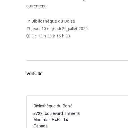
autrement!
📍
Bibliothèque du Boisé
📅 Jeudi 10 et jeudi 24 juillet 2025
🕜 De 13 h 30 à 16 h 30
VertCité
Bibliothèque du Boisé
2727, boulevard Thimens
Montréal
,
H4R 1T4
Canada