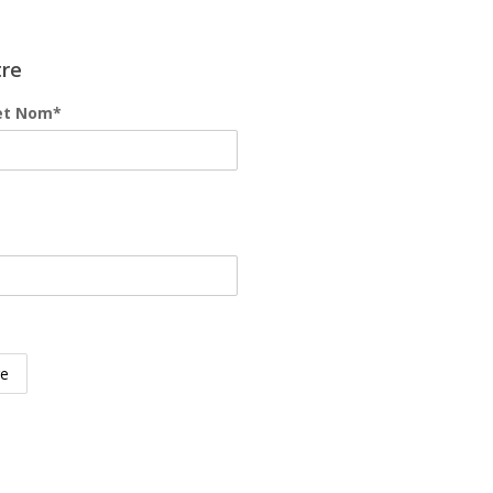
tre
et Nom*