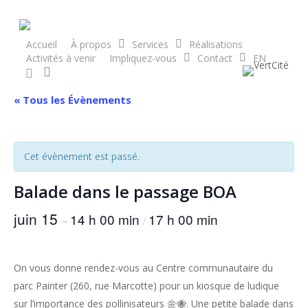
Skip
to
main
Accueil
À propos
Services
Réalisations
Activités à venir
Impliquez-vous
Contact
EN
content
search
facebook
« Tous les Évènements
Cet évènement est passé.
Balade dans le passage BOA
juin 15
14 h 00 min
17 h 00 min
–
/
On vous donne rendez-vous au Centre communautaire du
parc Painter (260, rue Marcotte) pour un kiosque de ludique
sur l’importance des pollinisateurs 🌼🐝. Une petite balade dans