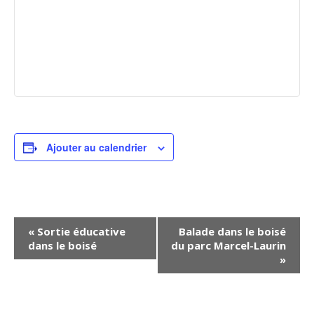
Ajouter au calendrier
Navigation
«
Sortie éducative
Balade dans le boisé
dans le boisé
du parc Marcel-Laurin
Évènement
»