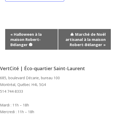
Navigation
«
Halloween à la
🎄 Marché de Noël
maison Robert-
artisanal à la maison
Évènement
Bélanger 🎃
Robert-Bélanger
»
VertCité | Éco-quartier Saint-Laurent
685, boulevard Décarie, bureau 100
Montréal, Québec H4L 5G4
514 744-8333
Mardi : 11h – 18h
Mercredi : 11h – 18h