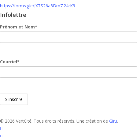
https://forms.gle/JXTS26a5Dm7i24rK9
Infolettre
Prénom et Nom*
Courriel*
© 2026 VertCité. Tous droits réservés. Une création de
Giru
.
facebook
linkedin