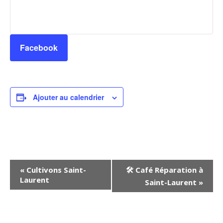
Facebook
Ajouter au calendrier
Navigation
«
Cultivons Saint-
🛠️ Café Réparation à
Laurent
Évènement
Saint-Laurent
»