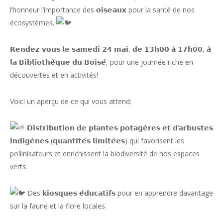
l’honneur l’importance des 𝗼𝗶𝘀𝗲𝗮𝘂𝘅 pour la santé de nos
écosystèmes.
𝗥𝗲𝗻𝗱𝗲𝘇-𝘃𝗼𝘂𝘀 𝗹𝗲 𝘀𝗮𝗺𝗲𝗱𝗶 𝟮𝟰 𝗺𝗮𝗶, 𝗱𝗲 𝟭𝟯𝗵𝟬𝟬 𝗮̀ 𝟭𝟳𝗵𝟬𝟬, 𝗮̀
𝗹𝗮 𝗕𝗶𝗯𝗹𝗶𝗼𝘁𝗵𝗲̀𝗾𝘂𝗲 𝗱𝘂 𝗕𝗼𝗶𝘀𝗲́, pour une journée riche en
découvertes et en activités!
Voici un aperçu de ce qui vous attend:
𝗗𝗶𝘀𝘁𝗿𝗶𝗯𝘂𝘁𝗶𝗼𝗻 𝗱𝗲 𝗽𝗹𝗮𝗻𝘁𝗲𝘀 𝗽𝗼𝘁𝗮𝗴𝗲̀𝗿𝗲𝘀 𝗲𝘁 𝗱’𝗮𝗿𝗯𝘂𝘀𝘁𝗲𝘀
𝗶𝗻𝗱𝗶𝗴𝗲̀𝗻𝗲𝘀 (𝗾𝘂𝗮𝗻𝘁𝗶𝘁𝗲́𝘀 𝗹𝗶𝗺𝗶𝘁𝗲́𝗲𝘀) qui favorisent les
pollinisateurs et enrichissent la biodiversité de nos espaces
verts.
Des 𝗸𝗶𝗼𝘀𝗾𝘂𝗲𝘀 𝗲́𝗱𝘂𝗰𝗮𝘁𝗶𝗳𝘀 pour en apprendre davantage
sur la faune et la flore locales.