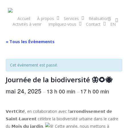
Skip
to
main
facebook
Accueil
À propos
Services
Réalisations
sea
Activités à venir
Impliquez-vous
Contact
EN
content
« Tous les Évènements
Cet évènement est passé.
Journée de la biodiversité 🦋🌻🐝
mai 24, 2025
13 h 00 min
17 h 00 min
–
–
𝗩𝗲𝗿𝘁𝗖𝗶𝘁𝗲́, en collaboration avec l’𝗮𝗿𝗿𝗼𝗻𝗱𝗶𝘀𝘀𝗲𝗺𝗲𝗻𝘁 𝗱𝗲
𝗦𝗮𝗶𝗻𝘁-𝗟𝗮𝘂𝗿𝗲𝗻𝘁 célèbre la biodiversité urbaine dans le cadre
du 𝗠𝗼𝗶𝘀 𝗱𝘂 𝗷𝗮𝗿𝗱𝗶𝗻.
Cette année, nous mettons à