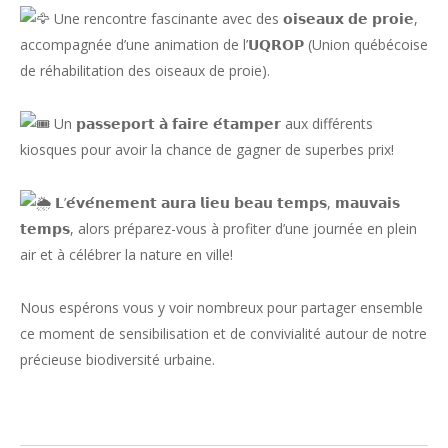
Une rencontre fascinante avec des 𝗼𝗶𝘀𝗲𝗮𝘂𝘅 𝗱𝗲 𝗽𝗿𝗼𝗶𝗲,
accompagnée d’une animation de l’𝗨𝗤𝗥𝗢𝗣 (Union québécoise
de réhabilitation des oiseaux de proie).
Un 𝗽𝗮𝘀𝘀𝗲𝗽𝗼𝗿𝘁 𝗮̀ 𝗳𝗮𝗶𝗿𝗲 𝗲́𝘁𝗮𝗺𝗽𝗲𝗿 aux différents
kiosques pour avoir la chance de gagner de superbes prix!
𝗟’𝗲́𝘃𝗲́𝗻𝗲𝗺𝗲𝗻𝘁 𝗮𝘂𝗿𝗮 𝗹𝗶𝗲𝘂 𝗯𝗲𝗮𝘂 𝘁𝗲𝗺𝗽𝘀, 𝗺𝗮𝘂𝘃𝗮𝗶𝘀
𝘁𝗲𝗺𝗽𝘀, alors préparez-vous à profiter d’une journée en plein
air et à célébrer la nature en ville!
Nous espérons vous y voir nombreux pour partager ensemble
ce moment de sensibilisation et de convivialité autour de notre
précieuse biodiversité urbaine.