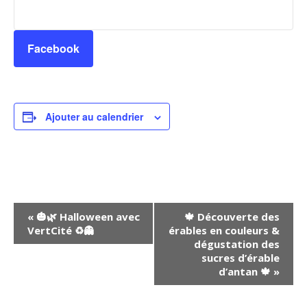
Facebook
Ajouter au calendrier
Navigation
«
🎃🌿 Halloween avec
🍁 Découverte des
VertCité ♻️👻
érables en couleurs &
Évènement
dégustation des
sucres d’érable
d’antan 🍁
»