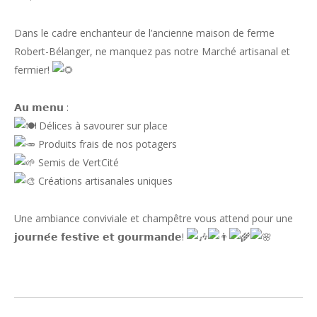
Dans le cadre enchanteur de l’ancienne maison de ferme
Robert-Bélanger, ne manquez pas notre Marché artisanal et
fermier!
𝗔𝘂 𝗺𝗲𝗻𝘂 :
Délices à savourer sur place
Produits frais de nos potagers
Semis de VertCité
Créations artisanales uniques
Une ambiance conviviale et champêtre vous attend pour une
𝗷𝗼𝘂𝗿𝗻𝗲́𝗲 𝗳𝗲𝘀𝘁𝗶𝘃𝗲 𝗲𝘁 𝗴𝗼𝘂𝗿𝗺𝗮𝗻𝗱𝗲!