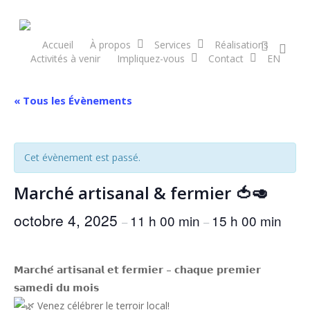
Skip
to
main
facebook
Accueil
À propos
Services
Réalisations
sea
Activités à venir
Impliquez-vous
Contact
EN
content
« Tous les Évènements
Cet évènement est passé.
Marché artisanal & fermier 🍅🥑
octobre 4, 2025
11 h 00 min
15 h 00 min
–
–
𝗠𝗮𝗿𝗰𝗵𝗲́ 𝗮𝗿𝘁𝗶𝘀𝗮𝗻𝗮𝗹 𝗲𝘁 𝗳𝗲𝗿𝗺𝗶𝗲𝗿 – 𝗰𝗵𝗮𝗾𝘂𝗲 𝗽𝗿𝗲𝗺𝗶𝗲𝗿
𝘀𝗮𝗺𝗲𝗱𝗶 𝗱𝘂 𝗺𝗼𝗶𝘀
Venez célébrer le terroir local!