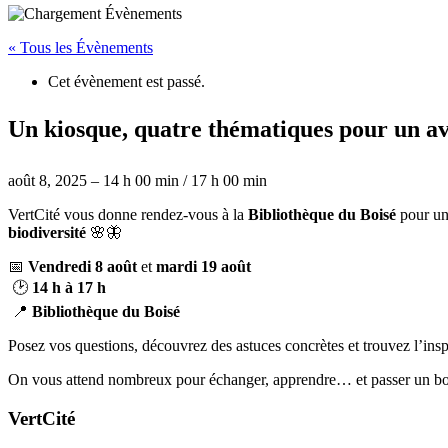
« Tous les Évènements
Cet évènement est passé.
Un kiosque, quatre thématiques pour un av
août 8, 2025
–
14 h 00 min
/
17 h 00 min
VertCité vous donne rendez-vous à la
Bibliothèque du Boisé
pour u
biodiversité
🌸🦋
📅
Vendredi 8 août
et
mardi 19 août
🕑
14 h à 17 h
📍
Bibliothèque du Boisé
Posez vos questions, découvrez des astuces concrètes et trouvez l’insp
On vous attend nombreux pour échanger, apprendre… et passer un 
VertCité