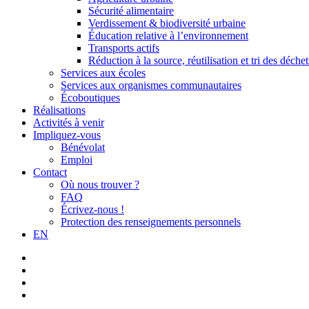
Sécurité alimentaire
Verdissement & biodiversité urbaine
Éducation relative à l’environnement
Transports actifs
Réduction à la source, réutilisation et tri des déchet
Services aux écoles
Services aux organismes communautaires
Écoboutiques
Réalisations
Activités à venir
Impliquez-vous
Bénévolat
Emploi
Contact
Où nous trouver ?
FAQ
Écrivez-nous !
Protection des renseignements personnels
EN
facebook
linkedin
youtube
instagram