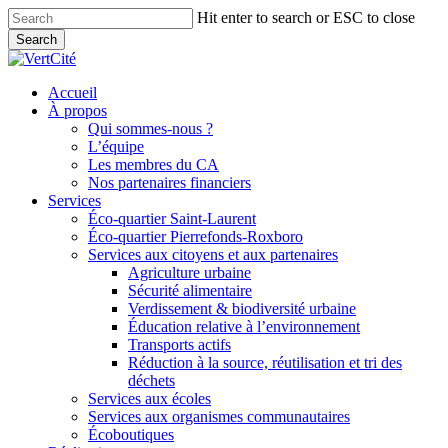
Skip
Hit enter to search or ESC to close
to
Search
main
Close
content
Search
search
Menu
Accueil
À propos
Qui sommes-nous ?
L’équipe
Les membres du CA
Nos partenaires financiers
Services
Éco-quartier Saint-Laurent
Éco-quartier Pierrefonds-Roxboro
Services aux citoyens et aux partenaires
Agriculture urbaine
Sécurité alimentaire
Verdissement & biodiversité urbaine
Éducation relative à l’environnement
Transports actifs
Réduction à la source, réutilisation et tri des
déchets
Services aux écoles
Services aux organismes communautaires
Écoboutiques