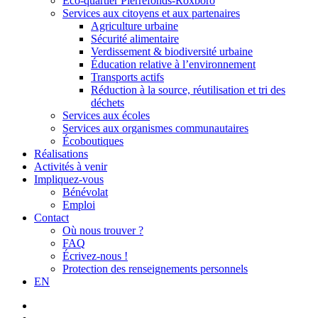
Éco-quartier Pierrefonds-Roxboro
Services aux citoyens et aux partenaires
Agriculture urbaine
Sécurité alimentaire
Verdissement & biodiversité urbaine
Éducation relative à l’environnement
Transports actifs
Réduction à la source, réutilisation et tri des
déchets
Services aux écoles
Services aux organismes communautaires
Écoboutiques
Réalisations
Activités à venir
Impliquez-vous
Bénévolat
Emploi
Contact
Où nous trouver ?
FAQ
Écrivez-nous !
Protection des renseignements personnels
EN
facebook
linkedin